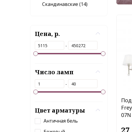
Скандинавские (14)
Цена, р.
-
Число ламп
-
Под
Fre
Цвет арматуры
07N
Античная бель
27
Бежевый