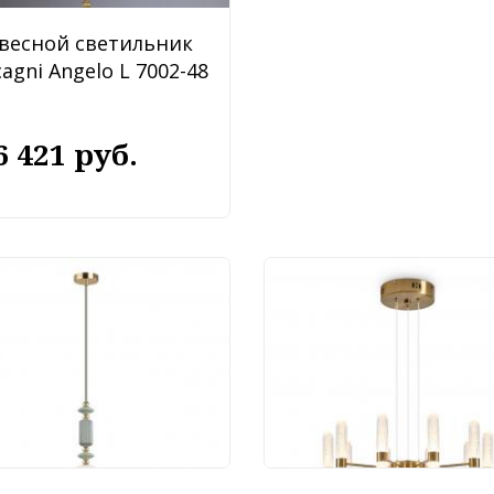
весной светильник
agni Angelo L 7002-48
6 421 руб.
весной светильник
Подвесной светильн
on Light Candy
Freya Alias FR2050PL-
1/1A
L50BS
 956 руб.
32 040 руб.