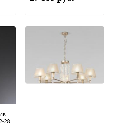
Подвесной светильник
Eurosvet Charuel 60148/7
36 600 руб.
ик
2-28