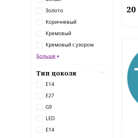
20
Золото
Коричневый
Кремовый
Кремовый с узором
Больше
Тип цоколя
E14
E27
G9
LED
Е14