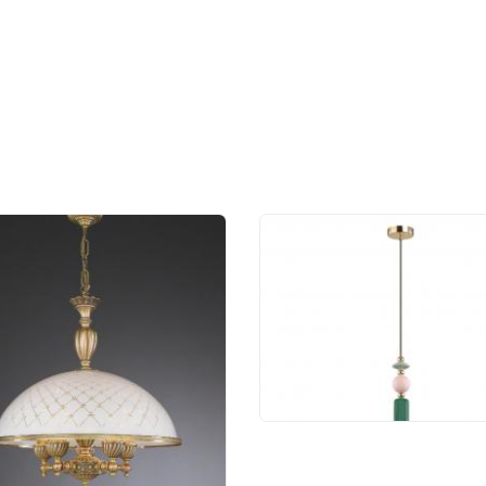
Подвесной светильн
Odeon Light Candy 48
12 956 руб.