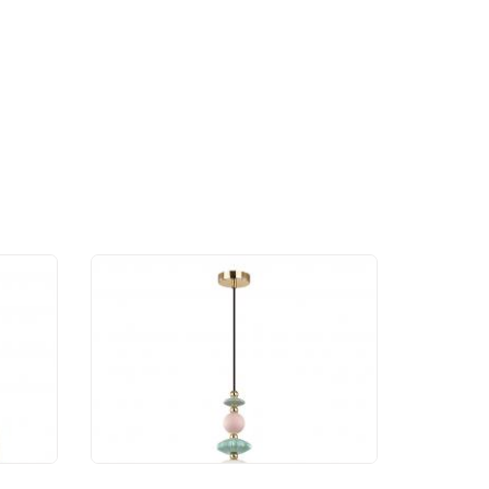
ик
Подвесной светильник
Odeon Light Candy
4861/1B
12 597 руб.