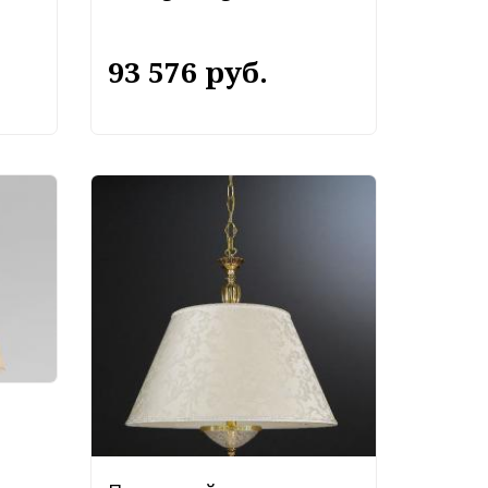
93 576 руб.
ик
8/5