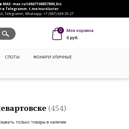
в MAX:
max.ru/id667108857800_biz
л в Telegramm:
t.me/euroluster
, Telegramm, Whatsapp: +7 (967) 639-35-27
0
Моя корзина
0
руб.
СПОТЫ
ФОНАРИ УЛИЧНЫЕ
невартовске
(454)
зывать только товары в наличии