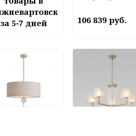
товары в
жневартовск
106 839 руб.
за 5-7 дней
весной светильник
Подвесной светильн
ya Agate FR2052PL-05N
Eurosvet Charuel 6014
 270 руб.
26 100 руб.