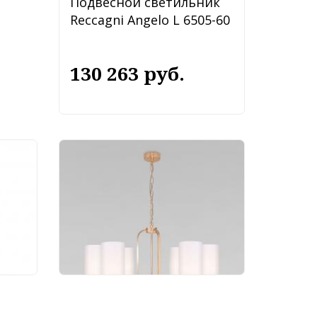
Подвесной светильник
Reccagni Angelo L 6505-60
130 263 руб.
ик
Подвесной светильник
61/1
Eurosvet Purezza 60128/6
золото
10 400 руб.