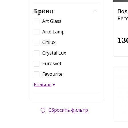
Бренд
Под
Recc
Art Glass
Arte Lamp
13
Citilux
Crystal Lux
Eurosvet
Favourite
Под
Ode
Больше
486
12
Сбросить фильтр