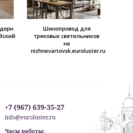
одерн
Шинопровод для
йский
трековых светильников
на
nizhnevartovsk.euroluster.ru
+7 (967) 639-35-27
info@euroluster.ru
Часы работы: