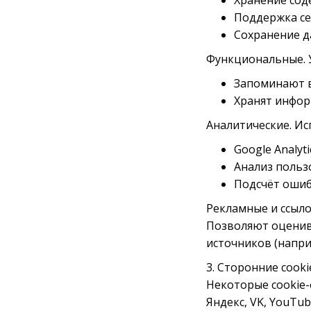
Хранение сод
Поддержка се
Сохранение д
Функциональные. 
Запоминают в
Хранят инфор
Аналитические. Ис
Google Analyti
Анализ польз
Подсчёт ошиб
Рекламные и ссыл
Позволяют оценив
источников (напри
3. Сторонние cooki
Некоторые cookie-
Яндекс, VK, YouTu