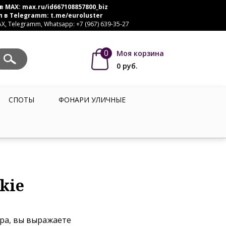
в MAX:
max.ru/id667108857800_biz
л в Telegramm:
t.me/euroluster
, Telegramm, Whatsapp: +7 (967) 639-35-27
0
Моя корзина
0
руб.
СПОТЫ
ФОНАРИ УЛИЧНЫЕ
kie
ера, вы выражаете