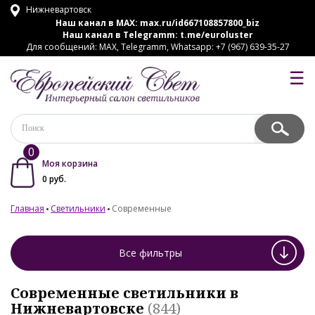
Нижневартовск
Наш канал в MAX:
max.ru/id667108857800_biz
Наш канал в Telegramm:
t.me/euroluster
Для сообщений: MAX, Telegramm, Whatsapp: +7 (967) 639-35-27
☰
0
Моя корзина
0
руб.
Главная
Светильники
Современные
Все фильтры
Современные светильники в
Нижневартовске
(844)