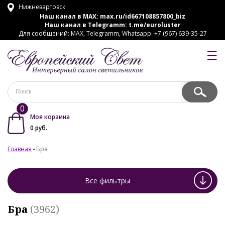
Нижневартовск
Наш канал в MAX:
max.ru/id667108857800_biz
Наш канал в Telegramm:
t.me/euroluster
Для сообщений: MAX, Telegramm, Whatsapp: +7 (967) 639-35-27
☰
0
Моя корзина
0
руб.
Главная
Бра
Все фильтры
Бра
(3962)