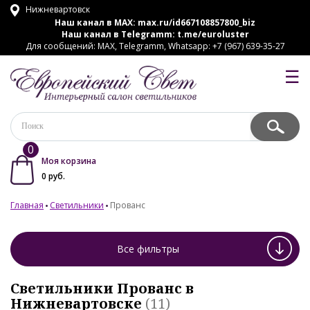
Нижневартовск
Наш канал в MAX:
max.ru/id667108857800_biz
Наш канал в Telegramm:
t.me/euroluster
Для сообщений: MAX, Telegramm, Whatsapp: +7 (967) 639-35-27
☰
0
Моя корзина
0
руб.
Главная
Светильники
Прованс
Все фильтры
Светильники Прованс в
Нижневартовске
(11)