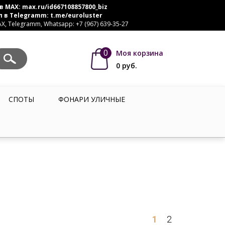
в MAX:
max.ru/id667108857800_biz
л в Telegramm:
t.me/euroluster
, Telegramm, Whatsapp: +7 (967) 639-35-27
0
Моя корзина
0
руб.
СПОТЫ
ФОНАРИ УЛИЧНЫЕ
1
2