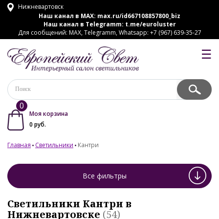
Нижневартовск
Наш канал в MAX:
max.ru/id667108857800_biz
Наш канал в Telegramm:
t.me/euroluster
Для сообщений: MAX, Telegramm, Whatsapp: +7 (967) 639-35-27
☰
0
Моя корзина
0
руб.
Главная
Светильники
Кантри
Все фильтры
Светильники Кантри в
Нижневартовске
(54)