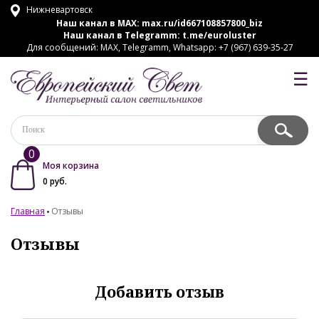
Нижневартовск
Наш канал в MAX:
max.ru/id667108857800_biz
Наш канал в Telegramm:
t.me/euroluster
Для сообщений: MAX, Telegramm, Whatsapp: +7 (967) 639-35-27
☰
0
Моя корзина
0
руб.
Главная
Отзывы
Отзывы
Добавить отзыв