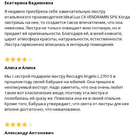
Екатерина Вадимовна
Я недавно приобрела себе замечательную люстру
итальянского производителя Ideal Lux CA VENDRAMIN SP6. Когда
смотришь на нее, то создается такое впечатление, что она
невесома. Люстра не только освещает мою гостиную, но и
придает ей оригинальности. Благодаря ей, в моей комнате,
царит атмосфера красоты, натуральности, естественности.
Люстра гармонично вписалась в интерьер помещения.
Алиса и Алина
Мы с сестрой подарили люстру Reccagni Angelo L 2701-5 в
прошлом году своей бабушке на юбилей. Она пришла в
неописуемый восторг. Надо заметить, что она очень любит
такие вот классические вещи, поэтому эта люстра и
полюбилась ей сразу же. Повесила она ее в своей спальне.
Кроме того, бабушка утверждает, что света от люстры для нее
вполне достаточно, что немаловажно.
Александр Антонович