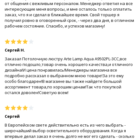
от общения с вежливым персоналом. Менеджер ответил на все
интересующие меня вопросы, и мне осталось только оплатить
заказ, что я и сделал в ближайшее время. Свой торшер я
получил ровно в оговоренный срок, - через два дня, в отличном
рабочем состояние. Спасибо, и успехов магазину!
Сергей Н.
Заказал Потолочную люстру Arte Lamp Aqua A9502PL-3CC,все
отлично подошло,товар очень хорошего качества,и отличного
дизайна!И цена понравилась!Менеджеры магазина все
подробно рассказал о выбранном мною товаре!За это ему
особо благодарен!В магазине вы также найдете большой
ассортимент товара,по хорошим ценам!Так что покупкой
остался доволен!Советую всем!
Сергей
В Европейском свете действительно есть из чего выбрать -
широчайший выбор осветительного оборудования. Когда я
впервые делал заказ я очень долго не мог его сделать - сколько