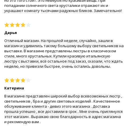
но это того стоит. Это невероятно красивая вещь. При
попадании солнечного света хрусталики отражают их и
украшают комнату тысячами радужных бликов. Замечательно!
Дарья
Отличный магазин. На прошлой неделе, случайно, зашли в
магазин и удивились такому большому выбору светильников на
выставке. В магазине представлены люстры в классическом
стиле, много хрустальных. Купили красивую итальянскую
люстру с выставки, всё остальное под заказ, сказали, что ждать
неделю, но привезли быстрее, очень остались довольны.
Катерина
В магазине представлен широкий выбор всевозможных люстр ,
светильников , бра и других световых изделий . Качественное
обслуживание клиента - девиз этого магазина . Доставка
прошла успешно , все доставили в срок . Мне очень приглянулся
этот магазин . Выражаю свою благодарность в адрес магазина
и рекомендую вам .