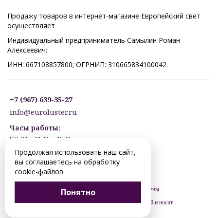
Продажу товаров в интернет-магазине Европейский свет
осуществляет
Индивидуальный предприниматель Самылин Роман
Алексеевич;
ИНН: 667108857800; ОГРНИП: 310665834100042.
+7 (967) 639-35-27
info@euroluster.ru
Часы работы:
ПН-ПТ: с 11:00 до 19:00
СБ: с 12:30 до 17:30
Продолжая использовать наш сайт,
ВС: ВЫХОДНОЙ
вы соглашаетесь на обработку
Предварительная запись.
cookie-файлов
© 2012-2026 nizhnevartovsk.euroluster.ru. Все права защищены.
Понятно
Цены, указанные на сайте, не являются публичной офертой и носят
рекомендательный характер (ст. 435 ГК РФ).