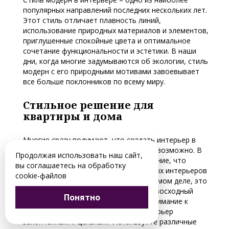
популярных направлений последних нескольких лет.
Этот стиль отличает плавность линий,
использование природных материалов и элементов,
приглушенные спокойные цвета и оптимальное
сочетание функциональности и эстетики. В наши
дни, когда многие задумываются об экологии, стиль
модерн с его природными мотивами завоевывает
все больше поклонников по всему миру.
Стильное решение для
квартиры и дома
Многие сразу подумают, что создать интерьер в
таком стиле сложно и практически невозможно. В
Продолжая использовать наш сайт,
сознании людей сформировалось мнение, что
вы соглашаетесь на обработку
создание эстетически привлекательных интерьеров
cookie-файлов
подвластно только дизайнерам. На самом деле, это
не так. Вы сами сможете создать превосходный
Понятно
интерьер в стиле модерн. Главное, внимание к
деталям. Именно детали делают интерьер
законченным и цельным. Используйте различные