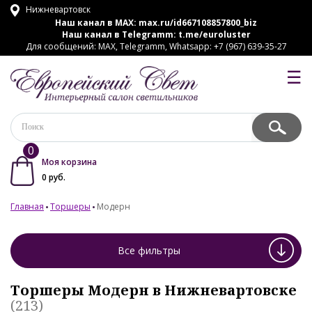
Нижневартовск
Наш канал в MAX:
max.ru/id667108857800_biz
Наш канал в Telegramm:
t.me/euroluster
Для сообщений: MAX, Telegramm, Whatsapp: +7 (967) 639-35-27
☰
0
Моя корзина
0
руб.
Главная
Торшеры
Модерн
Все фильтры
Торшеры Модерн в Нижневартовске
(213)