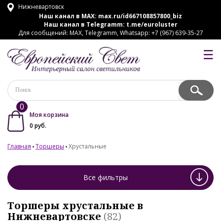
Нижневартовск
Наш канал в MAX:
max.ru/id667108857800_biz
Наш канал в Telegramm:
t.me/euroluster
Для сообщений: MAX, Telegramm, Whatsapp: +7 (967) 639-35-27
☰
0
Моя корзина
0
руб.
Главная
Торшеры
Хрустальные
Все фильтры
Торшеры хрустальные в
Нижневартовске
(82)