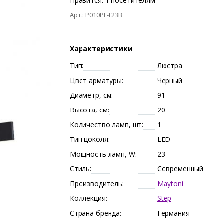
Нравится:
1
посетителям
Арт.: P010PL-L23B
Характеристики
Тип:
Люстра
Цвет арматуры:
Черный
Диаметр, см:
91
Высота, см:
20
Количество ламп, шт:
1
Тип цоколя:
LED
Мощность ламп, W:
23
Стиль:
Современный
Производитель:
Maytoni
Коллекция:
Step
Страна бренда:
Германия