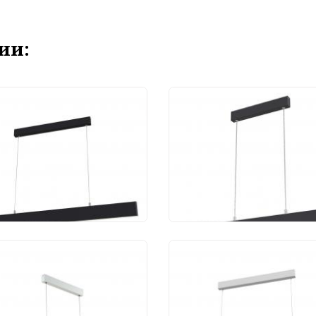
ии:
весной светильник
Подвесной светильн
toni Step P010PL-
Maytoni Step P010PL-
B4K
L23B4K
 990 руб.
13 630 руб.
тра Maytoni Step
Подвесной светильн
0PL-L23W
Maytoni Step P010PL-
L30W4K