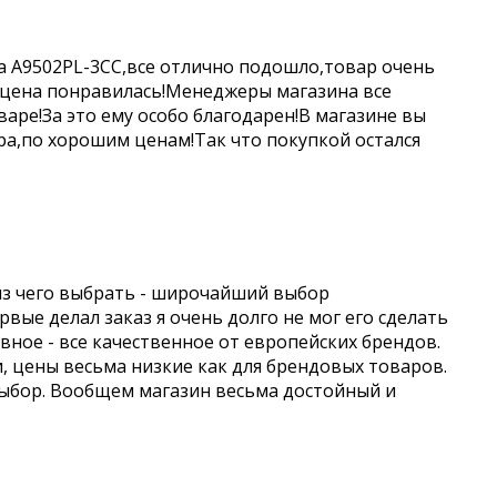
a A9502PL-3CC,все отлично подошло,товар очень
 цена понравилась!Менеджеры магазина все
аре!За это ему особо благодарен!В магазине вы
а,по хорошим ценам!Так что покупкой остался
из чего выбрать - широчайший выбор
вые делал заказ я очень долго не мог его сделать
авное - все качественное от европейских брендов.
и, цены весьма низкие как для брендовых товаров.
выбор. Вообщем магазин весьма достойный и