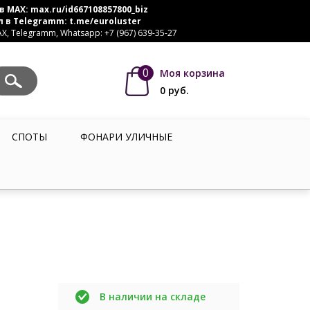
в MAX:
max.ru/id667108857800_biz
л в Telegramm:
t.me/euroluster
, Telegramm, Whatsapp: +7 (967) 639-35-27
0
Моя корзина
0
руб.
СПОТЫ
ФОНАРИ УЛИЧНЫЕ
В наличии на складе