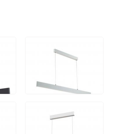
ик
Люстра Maytoni Step
P010PL-L30W
16 990 руб.
ик
Подвесной светильник
Maytoni Step P010PL-
L23W4K