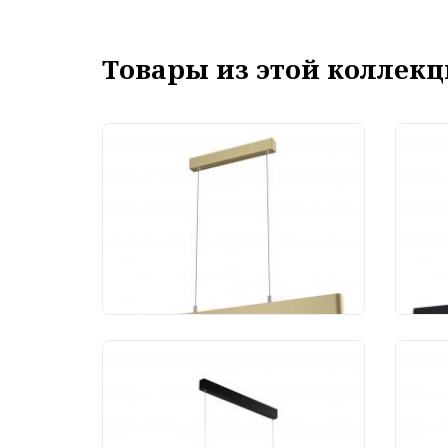
Товары из этой коллекц
Подвесной светильник
Под
Maytoni Step P010PL-
May
L23G3K
L30
9 541 руб.
16
Люстра Maytoni Step
Люс
P010PL-L30B
P01