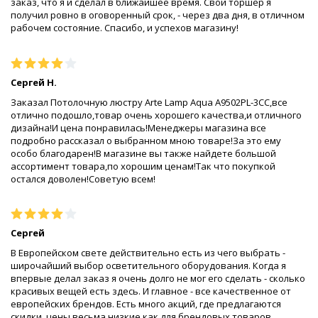
заказ, что я и сделал в ближайшее время. Свой торшер я
получил ровно в оговоренный срок, - через два дня, в отличном
рабочем состояние. Спасибо, и успехов магазину!
Сергей Н.
Заказал Потолочную люстру Arte Lamp Aqua A9502PL-3CC,все
отлично подошло,товар очень хорошего качества,и отличного
дизайна!И цена понравилась!Менеджеры магазина все
подробно рассказал о выбранном мною товаре!За это ему
особо благодарен!В магазине вы также найдете большой
ассортимент товара,по хорошим ценам!Так что покупкой
остался доволен!Советую всем!
Сергей
В Европейском свете действительно есть из чего выбрать -
широчайший выбор осветительного оборудования. Когда я
впервые делал заказ я очень долго не мог его сделать - сколько
красивых вещей есть здесь. И главное - все качественное от
европейских брендов. Есть много акций, где предлагаются
скидки, цены весьма низкие как для брендовых товаров.