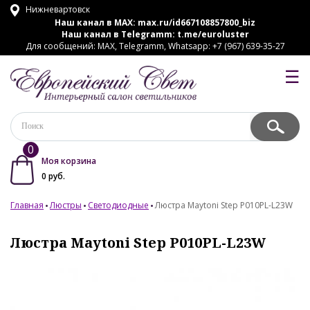
Нижневартовск
Наш канал в MAX:
max.ru/id667108857800_biz
Наш канал в Telegramm:
t.me/euroluster
Для сообщений: MAX, Telegramm, Whatsapp: +7 (967) 639-35-27
☰
0
Моя корзина
0
руб.
Главная
Люстры
Светодиодные
Люстра Maytoni Step P010PL-L23W
Люстра Maytoni Step P010PL-L23W