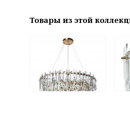
Товары из этой коллекц
Люстра Divinare Bellatrix
Бра 
3510/17 SP-18
3510
249 990 руб.
16