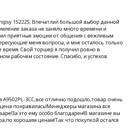
hipsy 15222S. Впечатлил большой выбор данной
рмление заказа не заняло много времени и
учил приятные эмоции от общения с вежливым
ересующие меня вопросы, и мне осталось только
е время. Свой торшер я получил ровно в
чном рабочем состояние. Спасибо, и успехов
a A9502PL-3CC,все отлично подошло,товар очень
 цена понравилась!Менеджеры магазина все
аре!За это ему особо благодарен!В магазине вы
а,по хорошим ценам!Так что покупкой остался