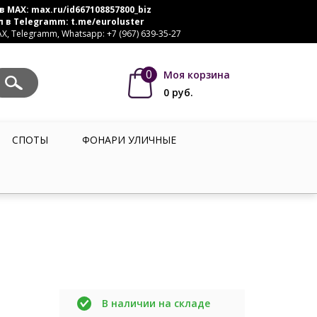
в MAX:
max.ru/id667108857800_biz
л в Telegramm:
t.me/euroluster
, Telegramm, Whatsapp: +7 (967) 639-35-27
0
Моя корзина
0
руб.
СПОТЫ
ФОНАРИ УЛИЧНЫЕ
В наличии на складе