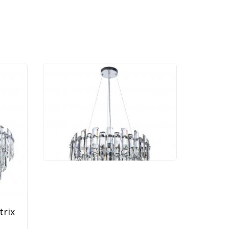
Люстра Divinare Bellatrix
3510/02 LM-11
105 990 руб.
trix