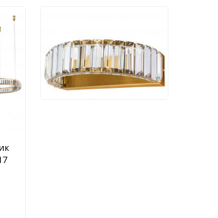
Бра Divinare Renata
1135/17 AP-10
4 410 руб.
ик
17