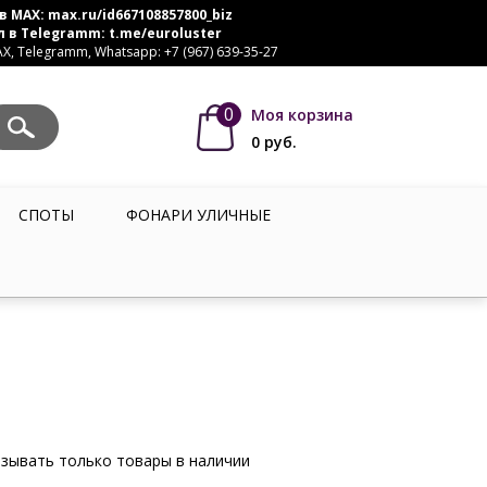
в MAX:
max.ru/id667108857800_biz
л в Telegramm:
t.me/euroluster
, Telegramm, Whatsapp: +7 (967) 639-35-27
0
Моя корзина
0
руб.
СПОТЫ
ФОНАРИ УЛИЧНЫЕ
зывать только товары в наличии