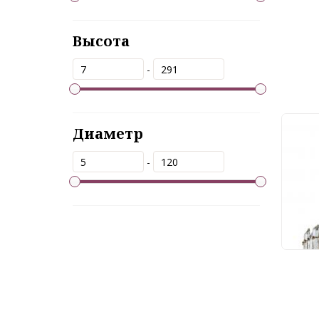
Высота
-
Диаметр
Люс
351
-
64