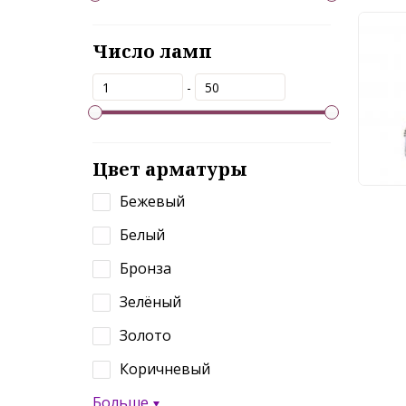
Люст
Число ламп
351
-
12
Цвет арматуры
Бежевый
Белый
Бронза
Зелёный
Золото
Коричневый
Больше