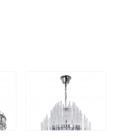
trix
Люстра Divinare Bianca
6043/02 LM-10
101 990 руб.