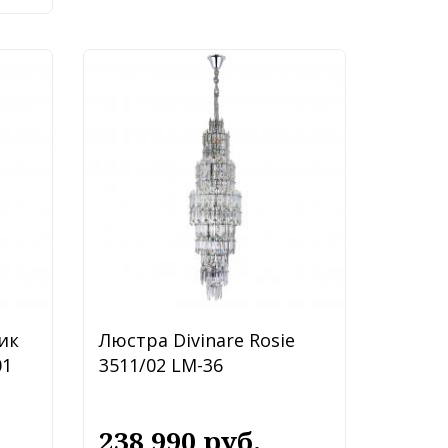
ик
Люстра Divinare Rosie
01
3511/02 LM-36
238 990 руб.