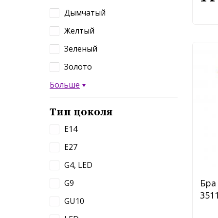
Дымчатый
Желтый
Зелёный
Золото
Больше
Тип цоколя
E14
E27
G4, LED
Бра 
G9
3511
GU10