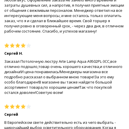
любой вкус. Оформление заказа не заняло много времени и
затраты душевных сил, а напротив, я получил приятные эмоции
от общения с вежливым персоналом. Менеджер ответил на все
интересующие меня вопросы, и мне осталось только оплатить
заказ, что я и сделал в ближайшее время. Свой торшер я
получил ровно в оговоренный срок, - через два дня, в отличном
рабочем состояние. Спасибо, и успехов магазину!
Сергей Н.
Заказал Потолочную люстру Arte Lamp Aqua A9502PL-3CC,все
отлично подошло,товар очень хорошего качества,и отличного
дизайна!И цена понравилась!Менеджеры магазина все
подробно рассказал о выбранном мною товаре!За это ему
особо благодарен!В магазине вы также найдете большой
ассортимент товара,по хорошим ценам!Так что покупкой
остался доволен!Советую всем!
Сергей
В Европейском свете действительно есть из чего выбрать -
широчайший выбор осветительного оборудования. Когда я