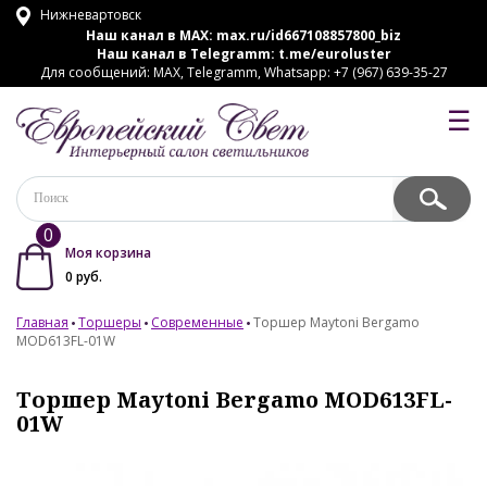
Нижневартовск
Наш канал в MAX:
max.ru/id667108857800_biz
Наш канал в Telegramm:
t.me/euroluster
Для сообщений: MAX, Telegramm, Whatsapp: +7 (967) 639-35-27
☰
0
Моя корзина
0
руб.
Главная
Торшеры
Современные
Торшер Maytoni Bergamo
MOD613FL-01W
Торшер Maytoni Bergamo MOD613FL-
01W