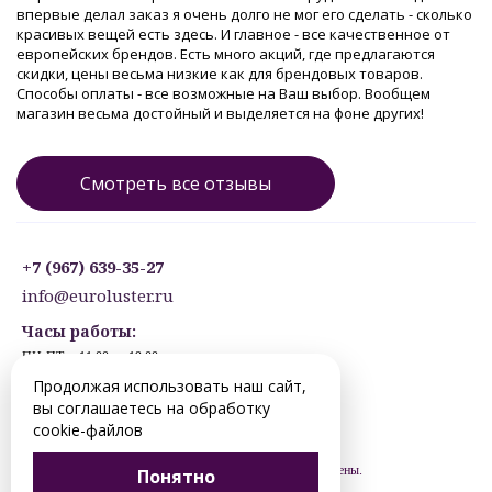
впервые делал заказ я очень долго не мог его сделать - сколько
красивых вещей есть здесь. И главное - все качественное от
европейских брендов. Есть много акций, где предлагаются
скидки, цены весьма низкие как для брендовых товаров.
Способы оплаты - все возможные на Ваш выбор. Вообщем
магазин весьма достойный и выделяется на фоне других!
Смотреть все отзывы
+7 (967) 639-35-27
info@euroluster.ru
Часы работы:
ПН-ПТ: с 11:00 до 19:00
СБ: с 12:30 до 17:30
Продолжая использовать наш сайт,
ВС: ВЫХОДНОЙ
вы соглашаетесь на обработку
Предварительная запись.
cookie-файлов
© 2012-2026 nizhnevartovsk.euroluster.ru. Все права защищены.
Понятно