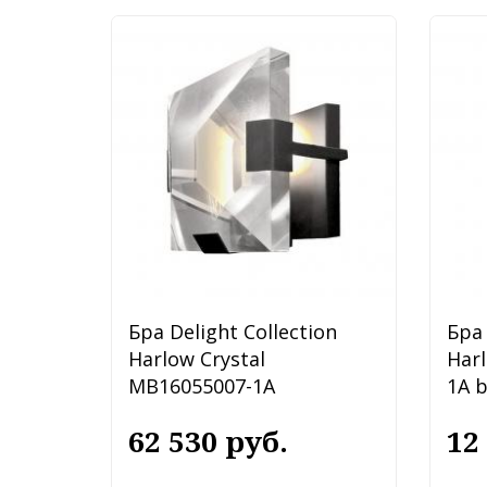
Бра Delight Collection
Бра 
Harlow Crystal
Har
MB16055007-1A
1A b
62 530 руб.
12