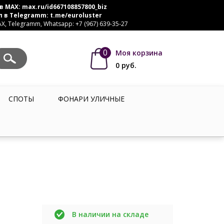
в MAX:
max.ru/id667108857800_biz
л в Telegramm:
t.me/euroluster
, Telegramm, Whatsapp: +7 (967) 639-35-27
0
Моя корзина
0
руб.
СПОТЫ
ФОНАРИ УЛИЧНЫЕ
В наличии на складе