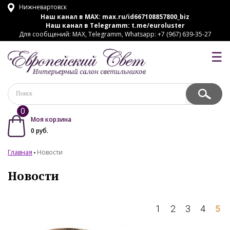
Нижневартовск
Наш канал в MAX:
max.ru/id667108857800_biz
Наш канал в Telegramm:
t.me/euroluster
Для сообщений: MAX, Telegramm, Whatsapp: +7 (967) 639-35-27
☰
0
Моя корзина
0
руб.
Главная
Новости
Новости
1
2
3
4
5