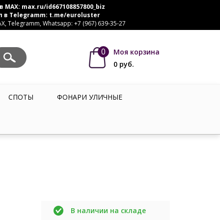
в MAX:
max.ru/id667108857800_biz
л в Telegramm:
t.me/euroluster
, Telegramm, Whatsapp: +7 (967) 639-35-27
0
Моя корзина
0
руб.
СПОТЫ
ФОНАРИ УЛИЧНЫЕ
В наличии на складе