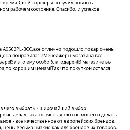
е время. Свой торшер я получил ровно в
чном рабочем состояние. Спасибо, и успехов
a A9502PL-3CC,все отлично подошло,товар очень
 цена понравилась!Менеджеры магазина все
аре!За это ему особо благодарен!В магазине вы
а,по хорошим ценам!Так что покупкой остался
из чего выбрать - широчайший выбор
вые делал заказ я очень долго не мог его сделать
авное - все качественное от европейских брендов.
и, цены весьма низкие как для брендовых товаров.