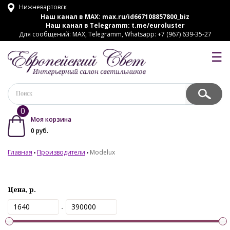
Нижневартовск
Наш канал в MAX:
max.ru/id667108857800_biz
Наш канал в Telegramm:
t.me/euroluster
Для сообщений: MAX, Telegramm, Whatsapp: +7 (967) 639-35-27
☰
0
Моя корзина
0
руб.
Главная
Производители
Modelux
Цена, р.
-