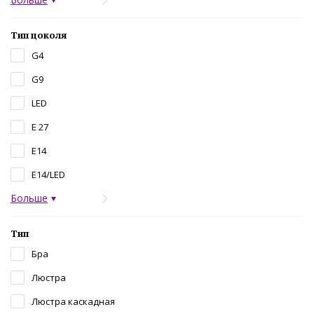
Тип цоколя
G4
G9
LED
Е 27
Е14
Е14/LED
Больше
Тип
Бра
Люстра
Люстра каскадная