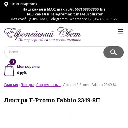
Нижневартовск
Наш канал в MAX:
max.ru/id667108857800_biz
Наш канал в Telegramm:
t.me/euroluster
Для сообщений: MAX, Telegramm, Whatsapp: +7 (967) 639-35-27
☰
0
Моя корзина
0
руб.
Главная
Люстры
Современные
Люстра F-Promo Fabbio 2349-8U
Люстра F-Promo Fabbio 2349-8U