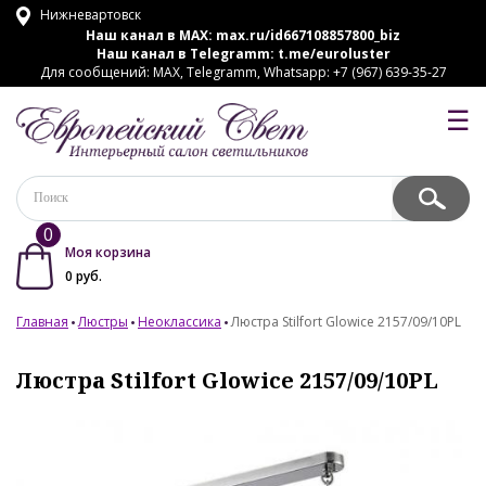
Нижневартовск
Наш канал в MAX:
max.ru/id667108857800_biz
Наш канал в Telegramm:
t.me/euroluster
Для сообщений: MAX, Telegramm, Whatsapp: +7 (967) 639-35-27
☰
0
Моя корзина
0
руб.
Главная
Люстры
Неоклассика
Люстра Stilfort Glowice 2157/09/10PL
Люстра Stilfort Glowice 2157/09/10PL