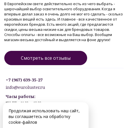
В Европейском свете действительно есть из чего выбрать -
широчайший выбор осветительного оборудования. Когда я
впервые делал заказ я очень долго не мог его сделать - сколько
красивых вещей есть здесь. И главное - все качественное от
европейских брендов. Есть много акций, где предлагаются
скидки, цены весьма низкие как для брендовых товаров.
Способы оплаты - все возможные на Ваш выбор. Вообщем
магазин весьма достойный и выделяется на фоне других!
Смотреть все отзывы
+7 (967) 639-35-27
info@euroluster.ru
Часы работы:
ПН-ПТ: с 11:00 до 19:00
СБ: с 12:30 до 17:30
Продолжая использовать наш сайт,
ВС: ВЫХОДНОЙ
вы соглашаетесь на обработку
Предварительная запись.
cookie-файлов