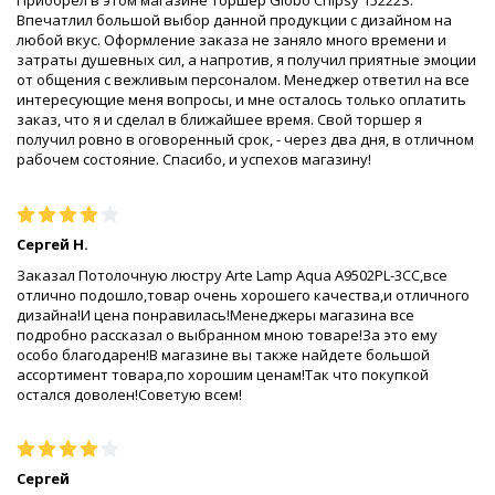
Приобрёл в этом магазине торшер Globo Chipsy 15222S.
Впечатлил большой выбор данной продукции с дизайном на
любой вкус. Оформление заказа не заняло много времени и
затраты душевных сил, а напротив, я получил приятные эмоции
от общения с вежливым персоналом. Менеджер ответил на все
интересующие меня вопросы, и мне осталось только оплатить
заказ, что я и сделал в ближайшее время. Свой торшер я
получил ровно в оговоренный срок, - через два дня, в отличном
рабочем состояние. Спасибо, и успехов магазину!
Сергей Н.
Заказал Потолочную люстру Arte Lamp Aqua A9502PL-3CC,все
отлично подошло,товар очень хорошего качества,и отличного
дизайна!И цена понравилась!Менеджеры магазина все
подробно рассказал о выбранном мною товаре!За это ему
особо благодарен!В магазине вы также найдете большой
ассортимент товара,по хорошим ценам!Так что покупкой
остался доволен!Советую всем!
Сергей