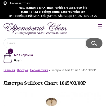
Нижневартовск
Наш канал в MAX:
max.ru/id667108857800_biz
Наш канал в Telegramm:
t.me/euroluster
Для сообщений: MAX, Telegramm, Whatsapp: +7 (967) 639-35-27
☰
0
Моя корзина
0
руб.
Главная
Люстры
Неоклассика
Люстра Stilfort Chart 1045/03/08P
Люстра Stilfort Chart 1045/03/08P