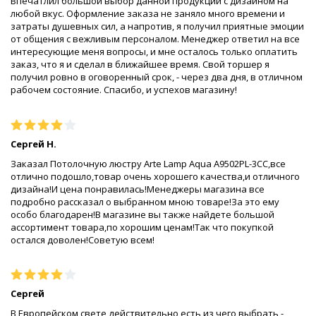
Впечатлил большой выбор данной продукции с дизайном на
любой вкус. Оформление заказа не заняло много времени и
затраты душевных сил, а напротив, я получил приятные эмоции
от общения с вежливым персоналом. Менеджер ответил на все
интересующие меня вопросы, и мне осталось только оплатить
заказ, что я и сделал в ближайшее время. Свой торшер я
получил ровно в оговоренный срок, - через два дня, в отличном
рабочем состояние. Спасибо, и успехов магазину!
Сергей Н.
Заказал Потолочную люстру Arte Lamp Aqua A9502PL-3CC,все
отлично подошло,товар очень хорошего качества,и отличного
дизайна!И цена понравилась!Менеджеры магазина все
подробно рассказал о выбранном мною товаре!За это ему
особо благодарен!В магазине вы также найдете большой
ассортимент товара,по хорошим ценам!Так что покупкой
остался доволен!Советую всем!
Сергей
В Европейском свете действительно есть из чего выбрать -