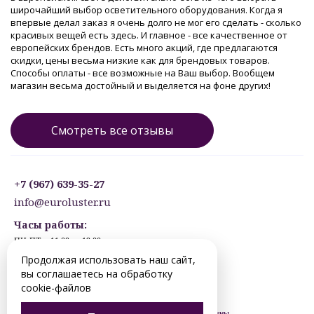
широчайший выбор осветительного оборудования. Когда я
впервые делал заказ я очень долго не мог его сделать - сколько
красивых вещей есть здесь. И главное - все качественное от
европейских брендов. Есть много акций, где предлагаются
скидки, цены весьма низкие как для брендовых товаров.
Способы оплаты - все возможные на Ваш выбор. Вообщем
магазин весьма достойный и выделяется на фоне других!
Смотреть все отзывы
+7 (967) 639-35-27
info@euroluster.ru
Часы работы:
ПН-ПТ: с 11:00 до 19:00
СБ: с 12:30 до 17:30
Продолжая использовать наш сайт,
ВС: ВЫХОДНОЙ
вы соглашаетесь на обработку
Предварительная запись.
cookie-файлов
© 2012-2026 nizhnevartovsk.euroluster.ru. Все права защищены.