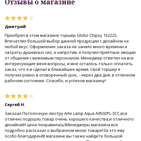
Отзывы о магазине
Дмитрий
Приобрёл в этом магазине торшер Globo Chipsy 15222S.
Впечатлил большой выбор данной продукции с дизайном на
любой вкус. Оформление заказа не заняло много времени и
затраты душевных сил, а напротив, я получил приятные эмоции
от общения с вежливым персоналом. Менеджер ответил на все
интересующие меня вопросы, и мне осталось только оплатить
заказ, что я и сделал в ближайшее время. Свой торшер я
получил ровно в оговоренный срок, - через два дня, в отличном
рабочем состояние. Спасибо, и успехов магазину!
Сергей Н.
Заказал Потолочную люстру Arte Lamp Aqua A9502PL-3CC,все
отлично подошло,товар очень хорошего качества,и отличного
дизайна!И цена понравилась!Менеджеры магазина все
подробно рассказал о выбранном мною товаре!За это ему
особо благодарен!В магазине вы также найдете большой