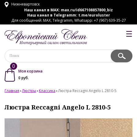
Нижневартовск
Наш канал в MAX:
max.ru/id667108857800_biz
Наш канал в Telegramm:
t.me/euroluster
Для сообщений: MAX, Telegramm, Whatsapp: +7 (967) 639-35-27
☰
0
Моя корзина
0
руб.
Главная
Люстры
Классика
Люстра Reccagni Angelo L 2810-5
Люстра Reccagni Angelo L 2810-5