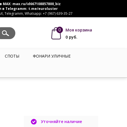
в MAX:
max.ru/id667108857800_biz
л в Telegramm:
t.me/euroluster
, Telegramm, Whatsapp: +7 (967) 639-35-27
0
Моя корзина
0
руб.
СПОТЫ
ФОНАРИ УЛИЧНЫЕ
Уточняйте наличие