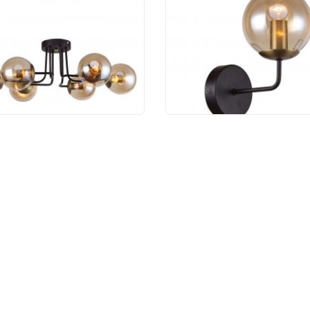
тра Favourite
Бра Favourite Modest
estus 2344-6U
2344-1W
 350 руб.
2 610 руб.