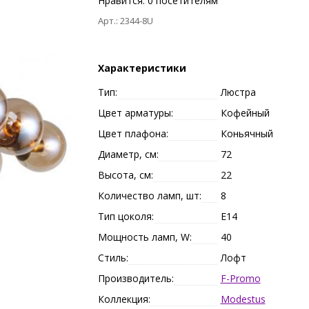
Нравится:
0
посетителям
Арт.: 2344-8U
Характеристики
Тип:
Люстра
Цвет арматуры:
Кофейный
Цвет плафона:
Коньячный
Диаметр, см:
72
Высота, см:
22
Количество ламп, шт:
8
Тип цоколя:
E14
Мощность ламп, W:
40
Стиль:
Лофт
Производитель:
F-Promo
Коллекция:
Modestus