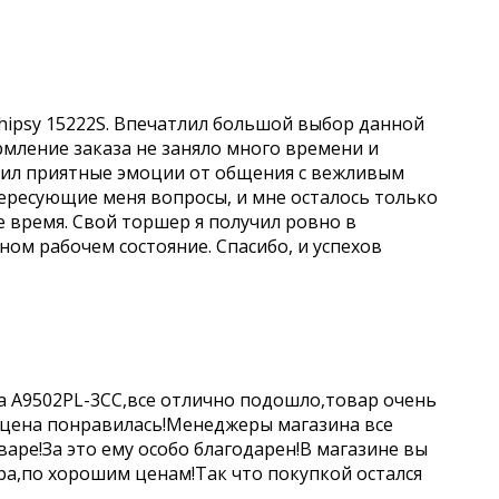
hipsy 15222S. Впечатлил большой выбор данной
рмление заказа не заняло много времени и
учил приятные эмоции от общения с вежливым
ересующие меня вопросы, и мне осталось только
е время. Свой торшер я получил ровно в
чном рабочем состояние. Спасибо, и успехов
a A9502PL-3CC,все отлично подошло,товар очень
 цена понравилась!Менеджеры магазина все
аре!За это ему особо благодарен!В магазине вы
а,по хорошим ценам!Так что покупкой остался