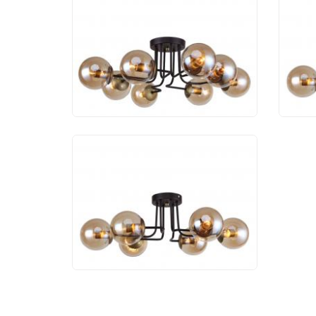
Люстра Favourite
Люс
Modestus 2344-8U
Mod
15 300 руб.
10
Люстра F-Promo
Modestus 2344-6U
11 500 руб.