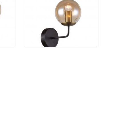
us
Бра F-Promo Modestus
2344-1W
2 900 руб.