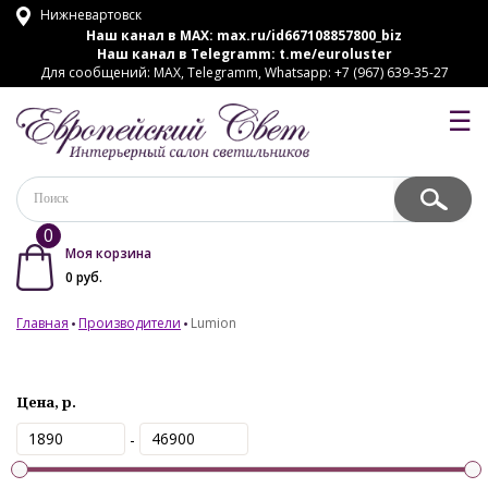
Нижневартовск
Наш канал в MAX:
max.ru/id667108857800_biz
Наш канал в Telegramm:
t.me/euroluster
Для сообщений: MAX, Telegramm, Whatsapp: +7 (967) 639-35-27
☰
0
Моя корзина
0
руб.
Главная
Производители
Lumion
Цена, р.
-