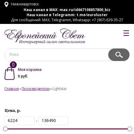
Нижневартовск
Наш канал в MAX:
max.ru/id667108857800_biz
Наш канал в Telegramm:
t.me/euroluster
Для сообщений: MAX, Telegramm, Whatsapp: +7 (967) 639-35-27
☰
0
Моя корзина
0
руб.
Главная
Производители
Lightstar
Цена, р.
-