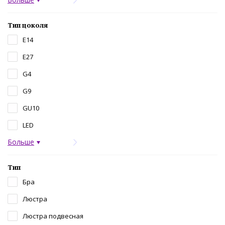
Тип цоколя
E14
E27
G4
G9
GU10
LED
Больше
Тип
Бра
Люстра
Люстра подвесная