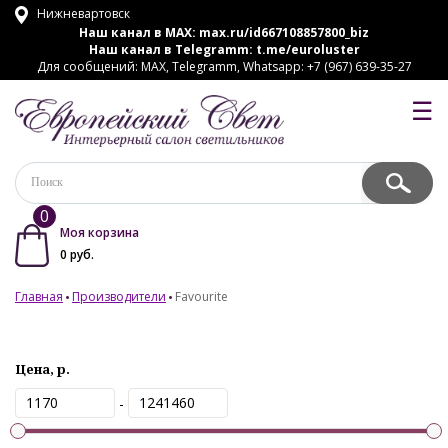
Нижневартовск
Наш канал в MAX:
max.ru/id667108857800_biz
Наш канал в Telegramm:
t.me/euroluster
Для сообщений: MAX, Telegramm, Whatsapp: +7 (967) 639-35-27
☰
0
Моя корзина
0
руб.
Главная
Производители
Favourite
Цена, р.
-